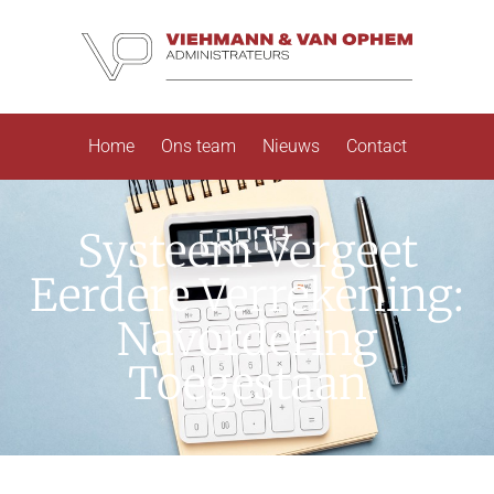
Home
Ons team
Nieuws
Contact
Systeem Vergeet
Eerdere Verrekening:
Navordering
Toegestaan