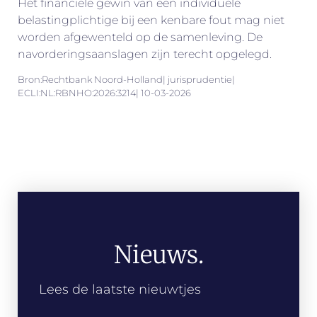
Het financiële gewin van een individuele
belastingplichtige bij een kenbare fout mag niet
worden afgewenteld op de samenleving. De
navorderingsaanslagen zijn terecht opgelegd.
Bron:Rechtbank Noord-Holland| jurisprudentie|
ECLI:NL:RBNHO:2026:3214| 10-03-2026
Nieuws.
Lees de laatste nieuwtjes