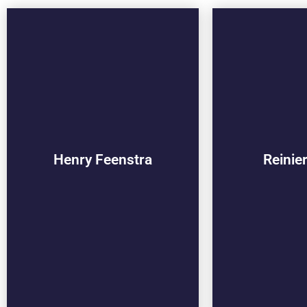
Henry Feenstra
Reinie
010-2214093
010-2
Henry Feenstra
Reinie
henry@vievo.nl
reinier