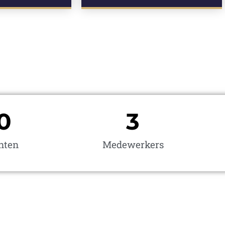
1
4
anten
Medewerkers