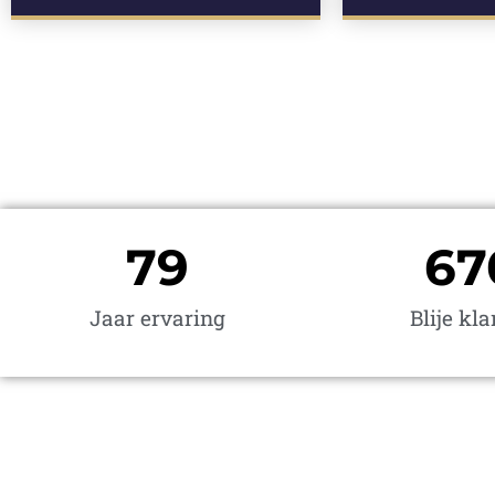
80
67
Jaar ervaring
Blije kl