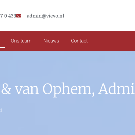
77 0 433
admin@vievo.nl
Ons team
Nieuws
Contact
& van Ophem, Admin
d