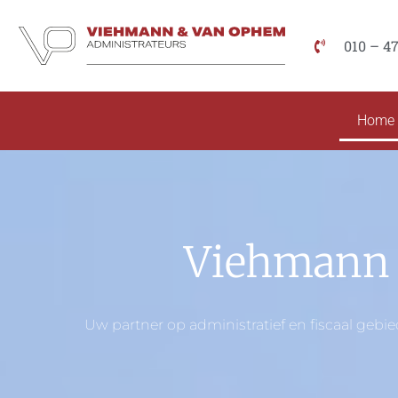
010 – 4
Home
Viehmann 
Uw partner op administratief en fiscaal gebie