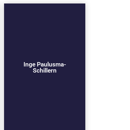
Inge Paulusma-
Schillern
Inge Paulusma-
010-2214090
Schillern
inge@vievo.nl