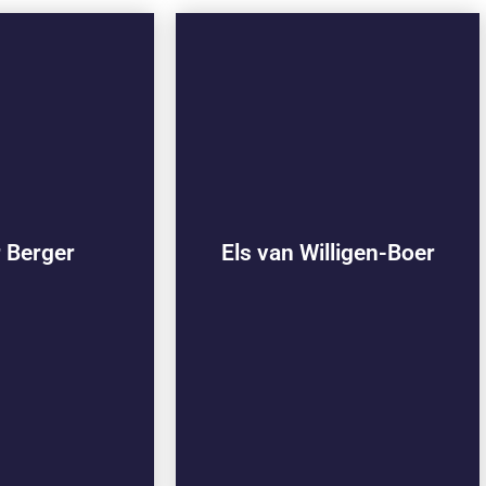
r Berger
Els van Willigen-Boer
214095
010-2214092
r Berger
Els van Willigen-Boer
@vievo.nl
els@vievo.nl