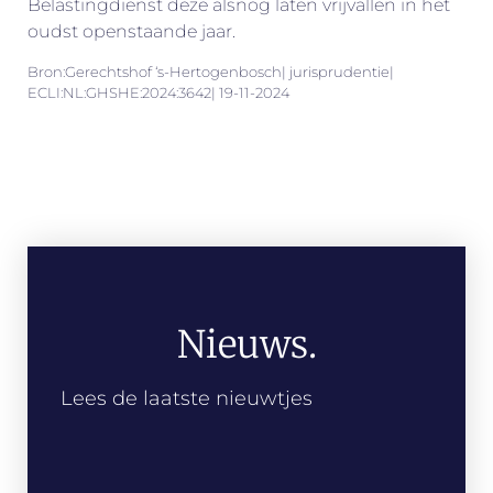
Belastingdienst deze alsnog laten vrijvallen in het
oudst openstaande jaar.
Bron:Gerechtshof ‘s-Hertogenbosch| jurisprudentie|
ECLI:NL:GHSHE:2024:3642| 19-11-2024
Nieuws.
Lees de laatste nieuwtjes