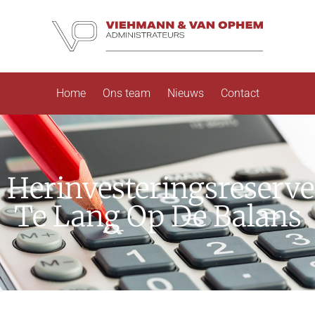
Home
Ons team
Nieuws
Contact
Herinvesteringsreserve
Te Lang Op De Balans