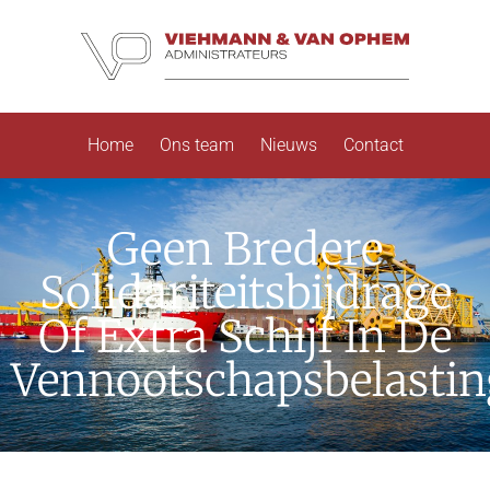
Home
Ons team
Nieuws
Contact
Geen Bredere
Solidariteitsbijdrage
Of Extra Schijf In De
Vennootschapsbelastin