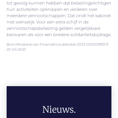
tot gevolg kunnen hebben dat belastingplichtigen
hun activiteiten opknippen en verdelen over
meerdere vennootschappen. Dat vindt het kabinet
niet wenselijk. Voor een extra schijf in de
vennootschapsbelasting gelden vergelijkbare
bezwaren als voor een bredere solidariteitsbijdrage.
Bron:Ministerie van Financiën| publicatie| 2023-0000099517|
20-04-2023
Nieuws.