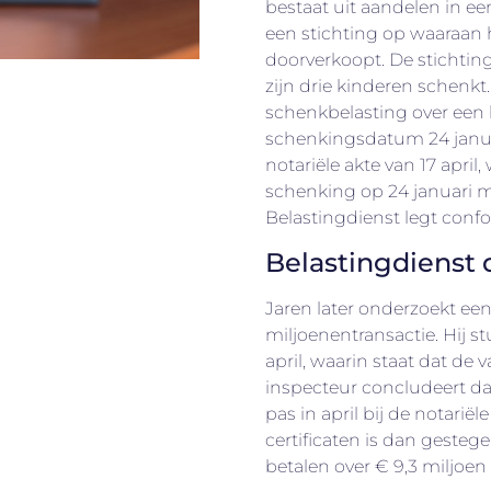
bestaat uit aandelen in ee
een stichting op waaraan 
doorverkoopt. De stichting 
zijn drie kinderen schenkt
schenkbelasting over een 
schenkingsdatum 24 januari
notariële akte van 17 april
schenking op 24 januari 
Belastingdienst legt conf
Belastingdienst 
Jaren later onderzoekt ee
miljoenentransactie. Hij st
april, waarin staat dat de v
inspecteur concludeert dat
pas in april bij de notarië
certificaten is dan geste
betalen over € 9,3 miljoen 