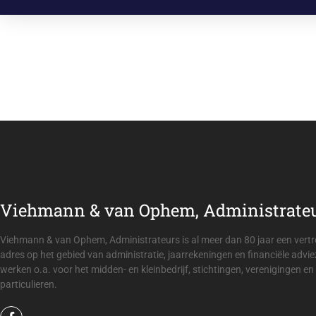
Viehmann & van Ophem, Administrate
n wij noch de tijd noch de kennis voor de
De boekhou
ehmann & van Ophem, Administrateurs is
van Ophem,
orgen zij ervoor dat alles geregeld is.
Viehmann & van Ophem, Administrateurs is al meer dan 80 jaar een ver
adres op het gebied van administratie, jaarrekeningen en financiële advie
werken o.a. voor het midden- en kleinbedrijf, stichtingen, verenigingen en
particulieren.
Isabel