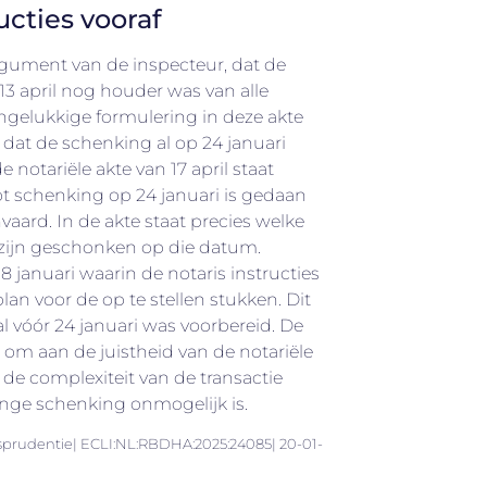
ucties vooraf
gument van de inspecteur, dat de
13 april nog houder was van alle
 ongelukkige formulering in deze akte
g dat de schenking al op 24 januari
 notariële akte van 17 april staat
ot schenking op 24 januari is gedaan
vaard. In de akte staat precies welke
d zijn geschonken op die datum.
18 januari waarin de notaris instructies
an voor de op te stellen stukken. Dit
l vóór 24 januari was voorbereid. De
 om aan de juistheid van de notariële
k de complexiteit van de transactie
nge schenking onmogelijk is.
sprudentie| ECLI:NL:RBDHA:2025:24085| 20-01-