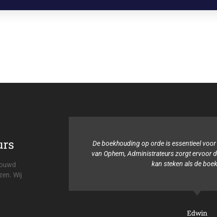
urs
ding op orde is essentieel voor mijn organisatie. Viehmann &
 Administrateurs zorgt ervoor dat ik mijn tijd in andere dingen
kan steken als de boekhouding.
trouwd
zen. Wij
Edwin