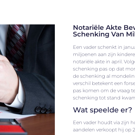
Notariële Akte Be
Schenking Van Mi
Een vader schenkt in janua
miljoenen aan zijn kindere
notariële akte in april. Vo
schenking pas op dat mome
de schenking al mondeling
verschil betekent een fors
pas komen om de vraag t
schenking tot stand kwam
Wat speelde er?
Een vader houdt via zijn h
aandelen verkoopt hij op 