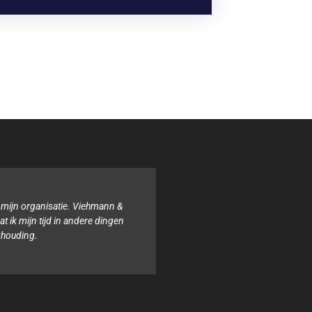
Binnen onze organisatie hebben wij noch de tijd noch de kennis 
boekhouding. Het team van Viehmann & van Ophem, Administrat
altijd behulpzaam en samen zorgen zij ervoor dat alles geregel
Isabel