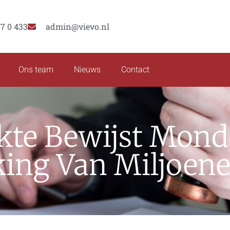
77 0 433
admin@vievo.nl
Ons team
Nieuws
Contact
Akte Bewijst Mond
ing Van Miljoen