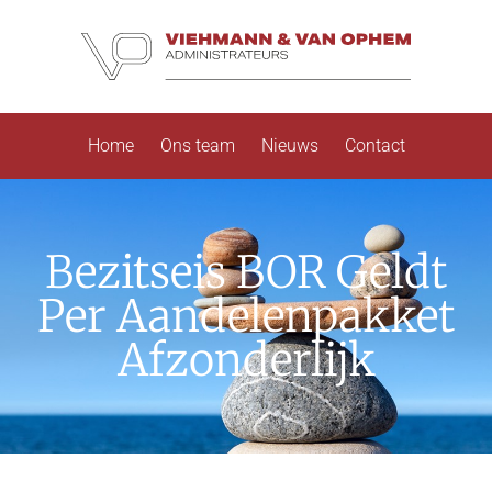
Home
Ons team
Nieuws
Contact
Bezitseis BOR Geldt
Per Aandelenpakket
Afzonderlijk