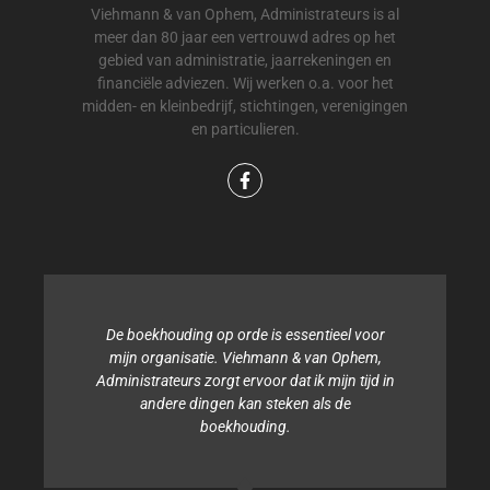
Viehmann & van Ophem, Administrateurs is al
meer dan 80 jaar een vertrouwd adres op het
gebied van administratie, jaarrekeningen en
financiële adviezen. Wij werken o.a. voor het
midden- en kleinbedrijf, stichtingen, verenigingen
en particulieren.
De boekhouding op orde is essentieel voor
mijn organisatie. Viehmann & van Ophem,
Administrateurs zorgt ervoor dat ik mijn tijd in
andere dingen kan steken als de
boekhouding.