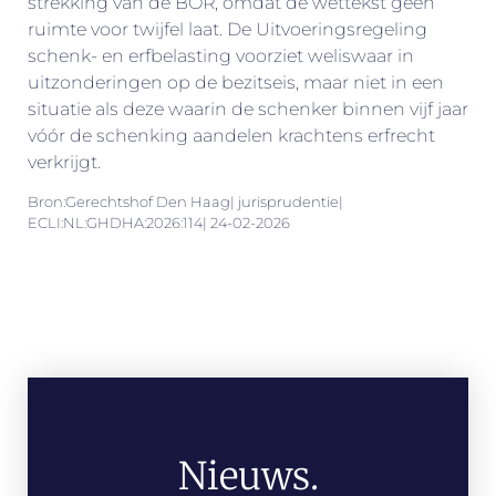
strekking van de BOR, omdat de wettekst geen
ruimte voor twijfel laat. De Uitvoeringsregeling
schenk- en erfbelasting voorziet weliswaar in
uitzonderingen op de bezitseis, maar niet in een
situatie als deze waarin de schenker binnen vijf jaar
vóór de schenking aandelen krachtens erfrecht
verkrijgt.
Bron:Gerechtshof Den Haag| jurisprudentie|
ECLI:NL:GHDHA:2026:114| 24-02-2026
Nieuws.