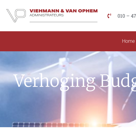
010 – 4
Home
Verhoging Budg