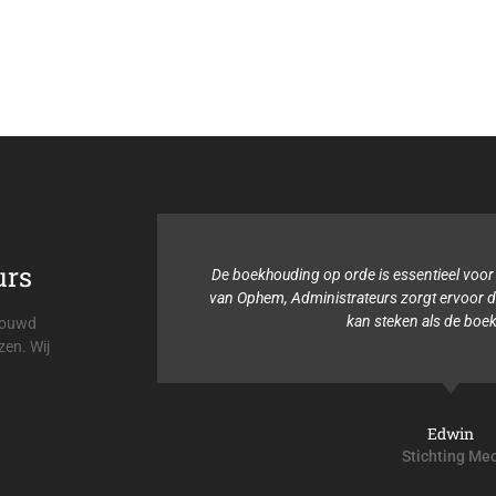
urs
s voor de
De boekhouding op orde is essentieel voor
teurs is
van Ophem, Administrateurs zorgt ervoor dat
ld is.
kan steken als de boe
trouwd
zen. Wij
Edwin
Stichting Me