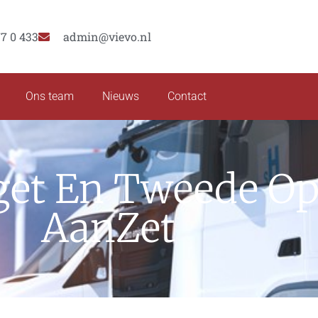
77 0 433
admin@vievo.nl
Ons team
Nieuws
Contact
et En Tweede Op
AanZet