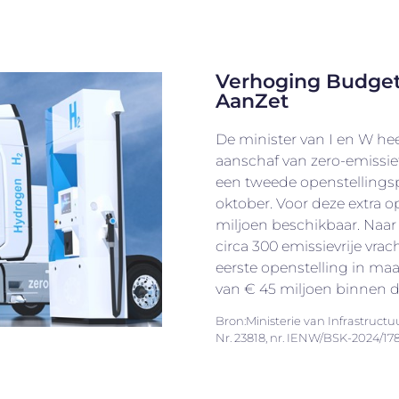
Verhoging Budget
AanZet
De minister van I en W hee
aanschaf van zero-emissie
een tweede openstellingspe
oktober. Voor deze extra o
miljoen beschikbaar. Naa
circa 300 emissievrije vr
eerste openstelling in ma
van € 45 miljoen binnen d
Bron:Ministerie van Infrastructu
Nr. 23818, nr. IENW/BSK-2024/17