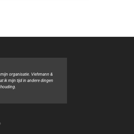
 mijn organisatie. Viehmann &
Binnen onze organisat
 ik mijn tijd in andere dingen
boekhouding. Het tea
khouding.
altijd behulpzaam e
o