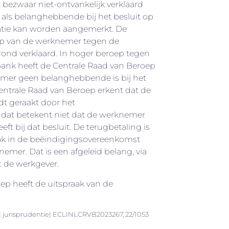
 bezwaar niet-ontvankelijk verklaard
als belanghebbende bij het besluit op
tie kan worden aangemerkt. De
ep van de werknemer tegen de
ond verklaard. In hoger beroep tegen
bank heeft de Centrale Raad van Beroep
mer geen belanghebbende is bij het
entrale Raad van Beroep erkent dat de
t geraakt door het
 dat betekent niet dat de werknemer
ft bij dat besluit. De terugbetaling is
aak in de beëindigingsovereenkomst
emer. Dat is een afgeleid belang, via
t de werkgever.
ep heeft de uitspraak van de
 jurisprudentie| ECLINLCRVB2023267, 22/1053