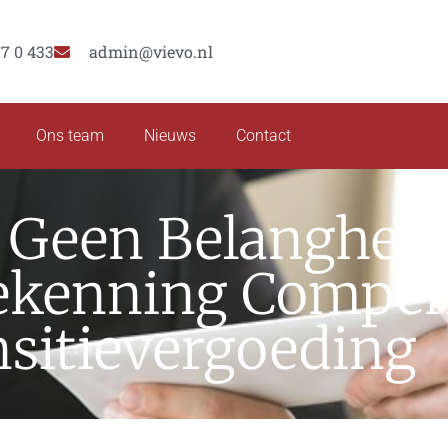
77 0 433
admin@vievo.nl
Ons team
Nieuws
Contact
 Geen Belanghebb
oekenning Compen
sitievergoeding