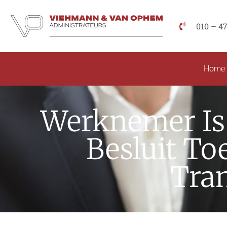
010 – 4
Home
Werknemer Is
Besluit T
Tran