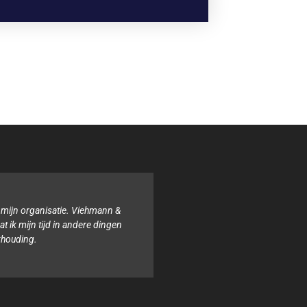
ijn organisatie. Viehmann &
Binnen onze organisatie
k mijn tijd in andere dingen
boekhouding. Het team 
ouding.
altijd behulpzaam en 