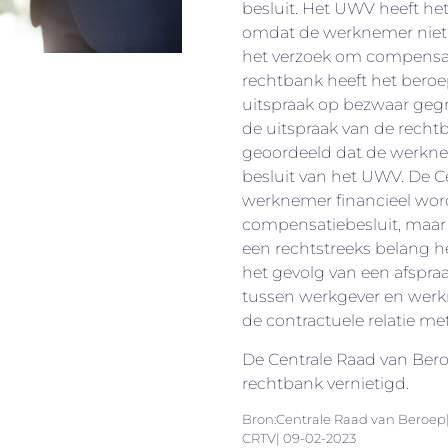
besluit. Het UWV heeft het
omdat de werknemer niet 
het verzoek om compensa
rechtbank heeft het bero
uitspraak op bezwaar gegr
de uitspraak van de recht
geoordeeld dat de werkne
besluit van het UWV. De C
werknemer financieel word
compensatiebesluit, maar
een rechtstreeks belang hee
het gevolg van een afspr
tussen werkgever en werkn
de contractuele relatie me
De Centrale Raad van Bero
rechtbank vernietigd.
Bron:Centrale Raad van Beroep|
CRTV| 09-02-2023