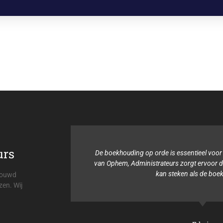
urs
voor de
De boekhouding op orde is essentieel voor m
eurs is
van Ophem, Administrateurs zorgt ervoor dat i
d is.
kan steken als de boekh
trouwd
zen. Wij