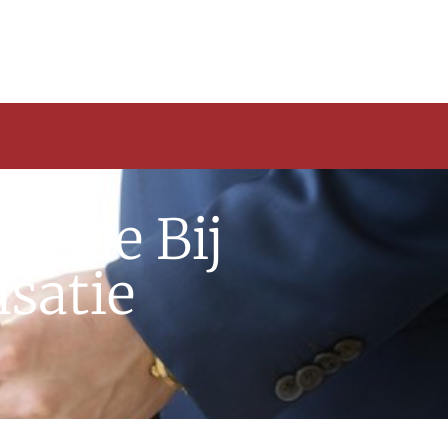
ende Bij
satie