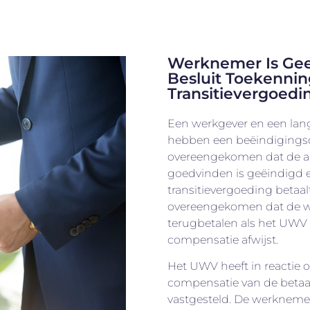
Werknemer Is Ge
Besluit Toekenni
Transitievergoedi
Een werkgever en een la
hebben een beëindigingso
overeengekomen dat de a
goedvinden is geëindigd 
transitievergoeding betaa
overeengekomen dat de we
terugbetalen als het UWV
compensatie afwijst.
Het UWV heeft in reactie 
compensatie van de betaal
vastgesteld. De werkneme