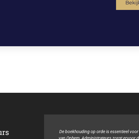
Bekij
urs
s voor de
De boekhouding op orde is essentieel voor
teurs is
van Ophem, Administrateurs zorgt ervoor dat