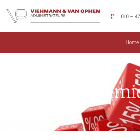
010 – 4
Home
Premi