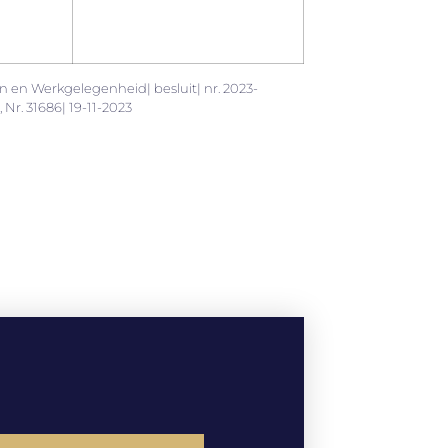
en en Werkgelegenheid| besluit| nr. 2023-
Nr. 31686| 19-11-2023