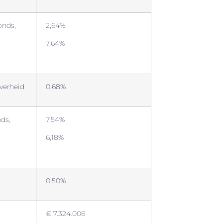
onds,
2,64%
7,64%
verheid
0,68%
ds,
7,54%
6,18%
0,50%
€ 7.324.006