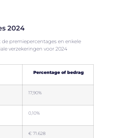
es 2024
t de premiepercentages en enkele
iale verzekeringen voor 2024
Percentage of bedrag
17,90%
0,10%
€ 71.628