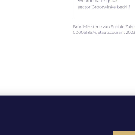
Werkhervattingskas
sector Grootwinkelbedrijf
Bron:Ministerie van Sociale Zak
0000518574, Staatscourant 2023, 