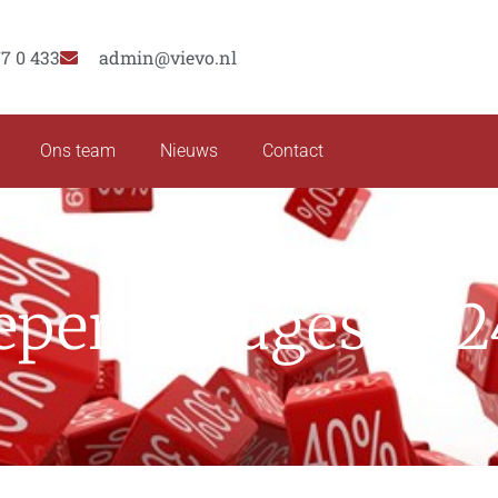
77 0 433
admin@vievo.nl
Ons team
Nieuws
Contact
epercentages 202