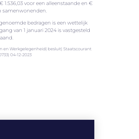
1.536,03 voor een alleenstaande en €
en samenwonenden.
enoemde bedragen is een wettelijk
ng van 1 januari 2024 is vastgesteld
maand.
en en Werkgelegenheid| besluit| Staatscourant
0733| 04-12-2023