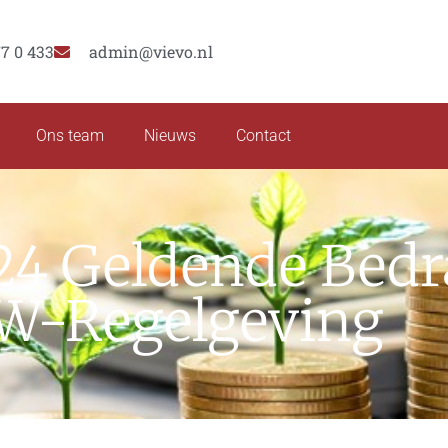
77 0 433
admin@vievo.nl
Ons team
Nieuws
Contact
024 Geldende Bed
W-Regelgeving