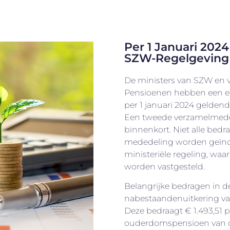
Per 1 Januari 202
SZW-Regelgeving
De ministers van SZW en v
Pensioenen hebben een e
per 1 januari 2024 gelden
Een tweede verzamelmede
binnenkort. Niet alle bed
mededeling worden geïnd
ministeriële regeling, wa
worden vastgesteld.
Belangrijke bedragen in d
nabestaandenuitkering v
Deze bedraagt € 1.493,51 
ouderdomspensioen van 