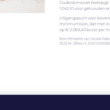
Ouderdomswet bedraagt € 
1.042,10 voor gehuwden 
Uitgangspunt voor boveng
minimumloon, dat met inga
op € 2.069,40 bruto per 
Bron:Ministerie van Sociale Zak
2023, Nr. 33542, nr. 2023-000056