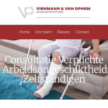
Home
Ons team
Nieuws
Contact
Consultatie Verplichte
Arbeidsongeschiktheid
Zelfstandigen