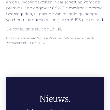
en de uitvoeringskosten. Naar schatting komt de
premie uit op ongeveer 6,5%. De maximale premie
bedraagt dan, uitgaande van de huidige hoogte
van het minimumloon, ongeveer € 195 per maand.
De consultatie sluit op 23 juli.
Bron:Ministerie van Sociale Zaken en Werkgelegenheid|
wetsvoorstel| 10-06-2024
Nieuws.