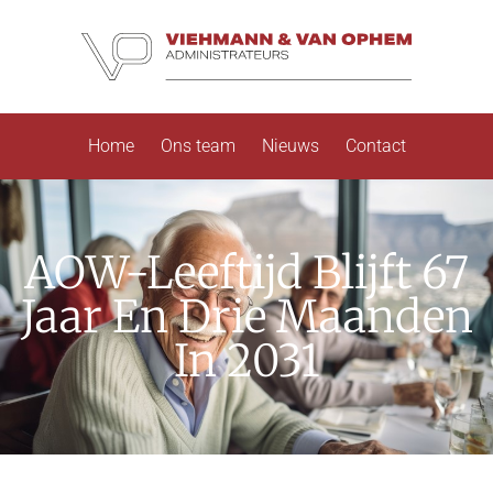
Home
Ons team
Nieuws
Contact
AOW-Leeftijd Blijft 67
Jaar En Drie Maanden
In 2031