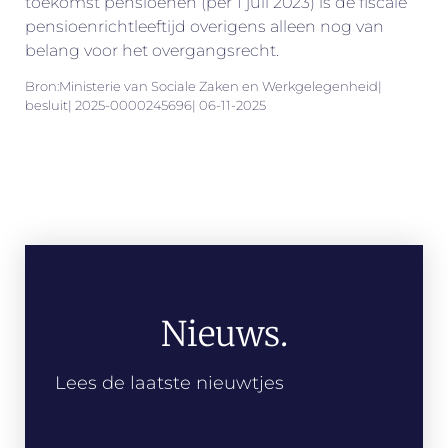
toekomst pensioenen (per 1 juli 2023) is de fiscale
pensioenrichtleeftijd overigens alleen nog van
belang voor het overgangsrecht.
Bron:Ministerie van Sociale Zaken en Werkgelegenheid|
besluit| 2025-0000245696| 06-11-2025
Nieuws.
Lees de laatste nieuwtjes