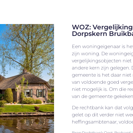
WOZ: Vergelijking
Dorpskern Bruikb
Een woningeigenaar is he
zijn woning. De woningei
vergelijkingsobjecten niet
andere kern zijn gelegen.
gemeente is het daar niet 
van voldoende goed vergeli
niet mogelijk is. Om die r
van de gemeente gekeke
De rechtbank kan dat volg
gelet op dit verder niet 
heffingsambtenaar, voldo
Bron:Rechtbank Oost-Brabant| 