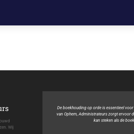
urs
s voor de
De boekhouding op orde is essentieel voor
teurs is
van Ophem, Administrateurs zorgt ervoor dat
ld is.
kan steken als de boe
trouwd
zen. Wij