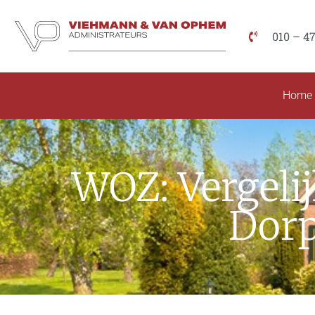
010 – 4
Home
WOZ: Vergeli
Dorp