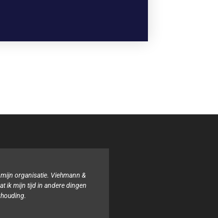
 mijn organisatie. Viehmann &
Binnen onze organisat
 ik mijn tijd in andere dingen
boekhouding. Het tea
khouding.
altijd behulpzaam e