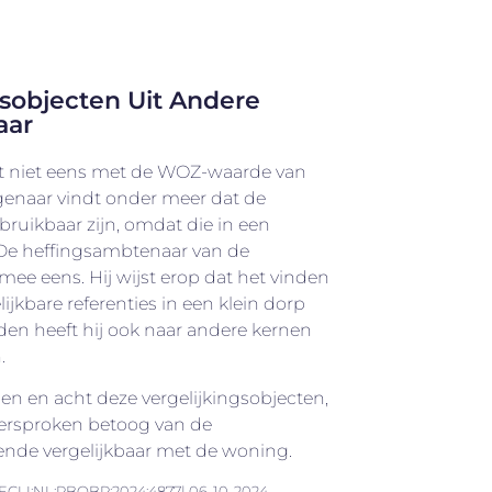
sobjecten Uit Andere
aar
t niet eens met de WOZ-waarde van
genaar vindt onder meer dat de
 bruikbaar zijn, omdat die in een
 De heffingsambtenaar van de
mee eens. Hij wijst erop dat het vinden
jkbare referenties in een klein dorp
eden heeft hij ook naar andere kernen
n.
en en acht deze vergelijkingsobjecten,
weersproken betoog van de
ende vergelijkbaar met de woning.
ECLI:NL:RBOBR:2024:4877| 06-10-2024