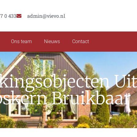
77 0 433
admin@vievo.nl
Ons team
Nieuws
Contact
jkingsobjecten Ui
skern Bruikbaar