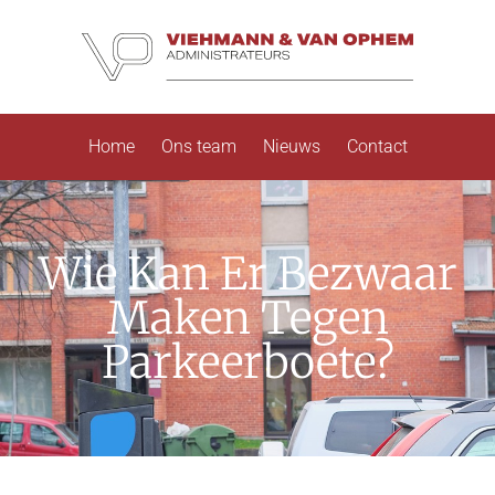
Home
Ons team
Nieuws
Contact
Wie Kan Er Bezwaar
Maken Tegen
Parkeerboete?