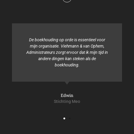
De boekhouding op orde is essentieel voor
mijn organisatie. Viehmann & van Ophem,
Administrateurs zorgt ervoor dat ik mijn tijd in
andere dingen kan steken als de
A
boekhouding.
Edwin
Stichting Meo