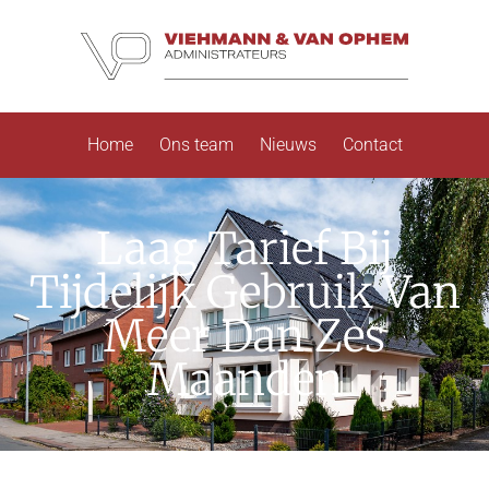
Home
Ons team
Nieuws
Contact
Laag Tarief Bij
Tijdelijk Gebruik Van
Meer Dan Zes
Maanden