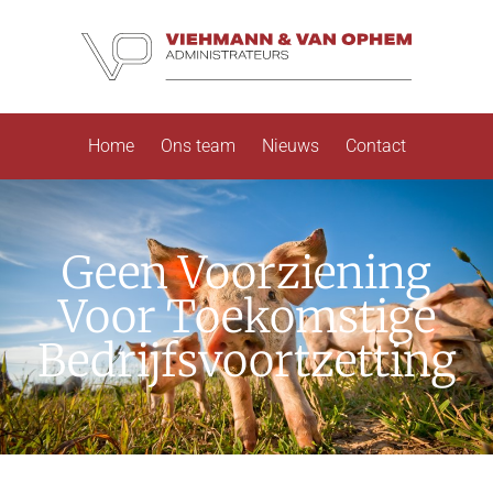
Home
Ons team
Nieuws
Contact
Geen Voorziening
Voor Toekomstige
Bedrijfsvoortzetting