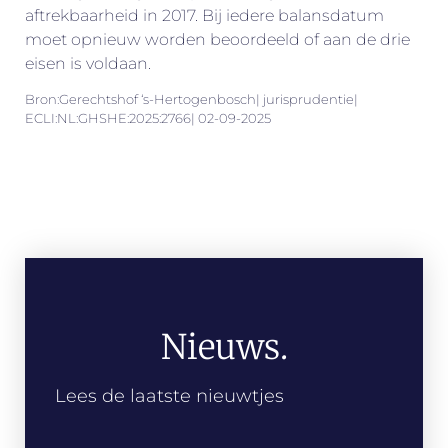
aftrekbaarheid in 2017. Bij iedere balansdatum
moet opnieuw worden beoordeeld of aan de drie
eisen is voldaan.
Bron:Gerechtshof ‘s-Hertogenbosch| jurisprudentie|
ECLI:NL:GHSHE:2025:2766| 02-09-2025
Nieuws.
Lees de laatste nieuwtjes