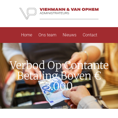
Home
Ons team
Nieuws
Contact
Verbod Op Contante
Betaling Boven €
3.000