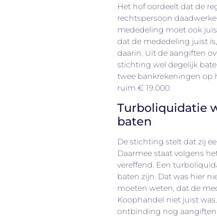
Het hof oordeelt dat de reg
rechtspersoon daadwerkeli
mededeling moet ook juist
dat de mededeling juist i
daarin. Uit de aangiften ov
stichting wel degelijk ba
twee bankrekeningen op h
ruim € 19.000.
Turboliquidatie 
baten
De stichting stelt dat zij 
Daarmee staat volgens het
vereffend. Een turboliquida
baten zijn. Dat was hier ni
moeten weten, dat de me
Koophandel niet juist was.
ontbinding nog aangiften v