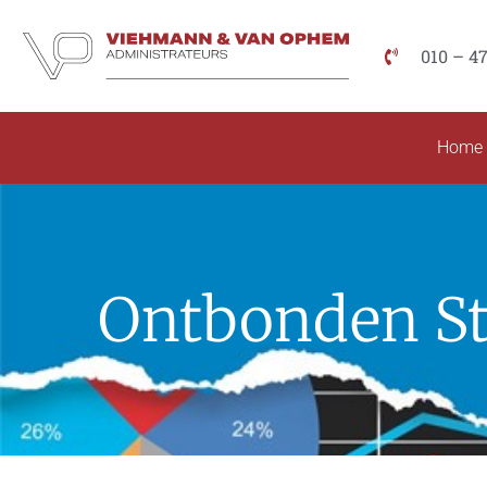
010 – 4
Home
Ontbonden St