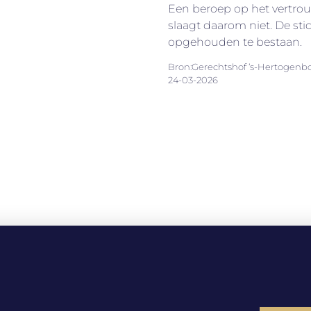
Een beroep op het vertrou
slaagt daarom niet. De st
opgehouden te bestaan.
Bron:Gerechtshof ‘s-Hertogenbo
24-03-2026