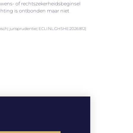
wens- of rechtszekerheidsbeginsel
ichting is ontbonden maar niet
sch| jurisprudentie| ECLI:NL:GHSHE:2026:812|