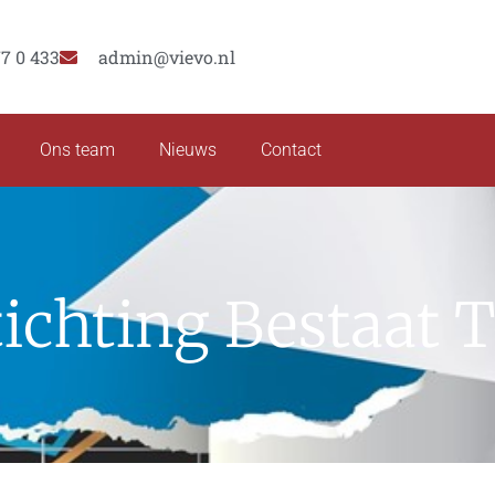
77 0 433
admin@vievo.nl
Ons team
Nieuws
Contact
ichting Bestaat 