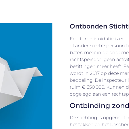
Ontbonden Sticht
Een turboliquidatie is een
of andere rechtspersoon te
baten meer in de ondernem
rechtspersoon geen activi
bezittingen meer heeft. E
wordt in 2017 op deze man
bedoeling. De inspecteur 
ruim € 350.000. Kunnen d
opgelegd aan een rechtsp
Ontbinding zond
De stichting is opgericht 
het fokken en het besche