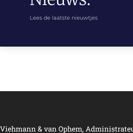
Lees de laatste nieuwtjes
Viehmann & van Ophem, Administrate
Binnen onze organisatie hebben wij noch de tijd noch de kennis voo