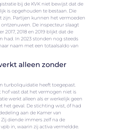
istratie bij de KVK niet bewijst dat de
jk is opgehouden te bestaan. Die
 zijn. Partijen kunnen het vermoeden
s, ontzenuwen. De inspecteur slaagt
er 2017, 2018 en 2019 blijkt dat de
ten had. In 2023 stonden nog steeds
aar naam met een totaalsaldo van
werkt alleen zonder
een turboliquidatie heeft toegepast.
 hof vast dat het vermogen niet is
tie werkt alleen als er werkelijk geen
et het geval. De stichting wist, óf had
dedeling aan de Kamer van
 Zij diende immers zelf na de
pb in, waarin zij activa vermeldde.