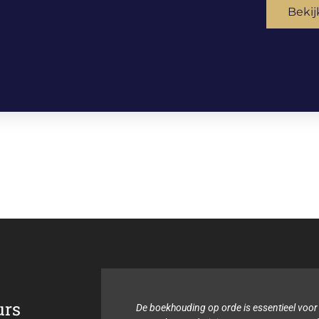
Bekij
urs
r de
De boekhouding op orde is essentieel voor mijn