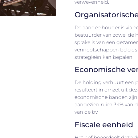
verwevenheid.
Organisatorisch
De aandeelhouder is via 
bestuurder van zowel de ho
sprake is van een gezamenl
vennootschappen beleids
strategieën kan bepalen.
Economische ve
De holding verhuurt een p
resulteert in omzet uit dez
economische banden zijn v
aangezien ruim 34% van d
van de bv.
Fiscale eenheid
Het hof beoordeelt deze 