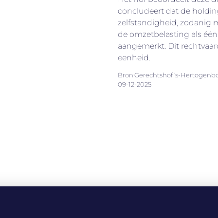
concludeert dat de holdin
zelfstandigheid, zodanig m
de omzetbelasting als é
aangemerkt. Dit rechtvaard
eenheid.
Bron:Gerechtshof ‘s-Hertogenbo
09-12-2025