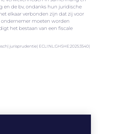
g en de bv, ondanks hun juridische
et elkaar verbonden zijn dat zij voor
én ondernemer moeten worden
igt het bestaan van een fiscale
sch| jurisprudentie| ECLI:NL:GHSHE:2025:3540|