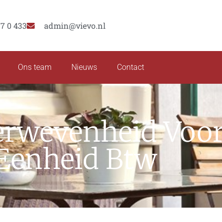
77 0 433
admin@vievo.nl
Ons team
Nieuws
Contact
rwevenheid Voor 
Eenheid Btw