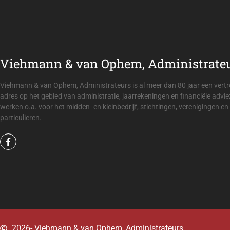
Viehmann & van Ophem, Administrate
n wij noch de tijd noch de kennis voor de
De boekhou
ehmann & van Ophem, Administrateurs is
van Ophem,
orgen zij ervoor dat alles geregeld is.
Viehmann & van Ophem, Administrateurs is al meer dan 80 jaar een ver
adres op het gebied van administratie, jaarrekeningen en financiële advie
werken o.a. voor het midden- en kleinbedrijf, stichtingen, verenigingen en
particulieren.
Isabel
ting Sterke lach
2026
- Viehmann & van Ophem, Administrateurs