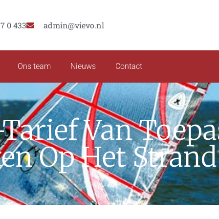
77 0 433
admin@vievo.nl
Ons team
Nieuws
Contact
Tarief Van Toepas
en Op Het Strand