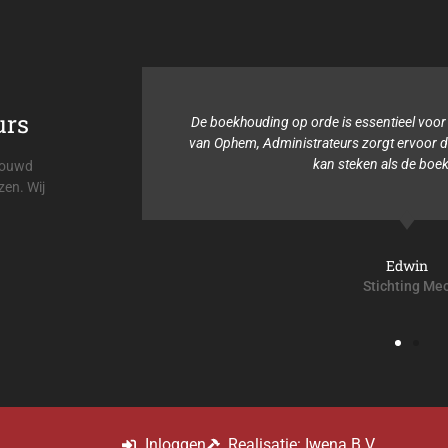
urs
ding op orde is essentieel voor mijn organisatie. Viehmann &
 Administrateurs zorgt ervoor dat ik mijn tijd in andere dingen
kan steken als de boekhouding.
trouwd
zen. Wij
Edwin
Stichting Meo
Inloggen
Realisatie: Iwena B.V.