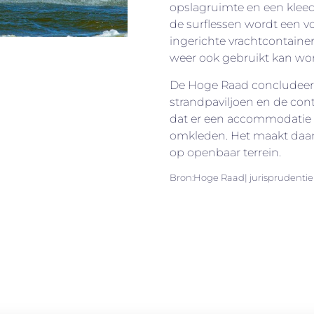
opslagruimte en een klee
de surflessen wordt een 
ingerichte vrachtcontainer 
weer ook gebruikt kan wor
De Hoge Raad concludeert
strandpaviljoen en de con
dat er een accommodatie b
omkleden. Het maakt daarbi
op openbaar terrein.
Bron:Hoge Raad| jurisprudenti