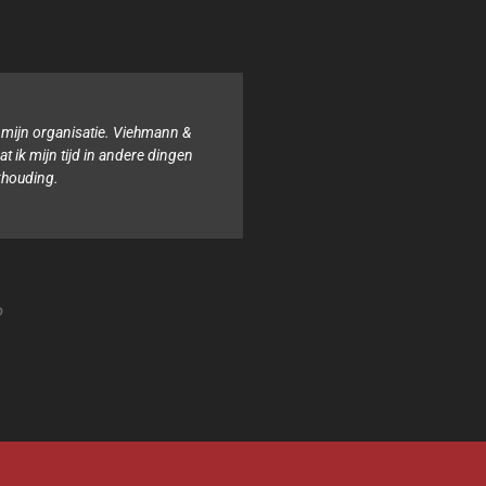
Binnen onze organisatie hebben wij noch de tijd noch de kennis 
boekhouding. Het team van Viehmann & van Ophem, Administrat
altijd behulpzaam en samen zorgen zij ervoor dat alles geregel
Isabel
Stichting Sterke lach