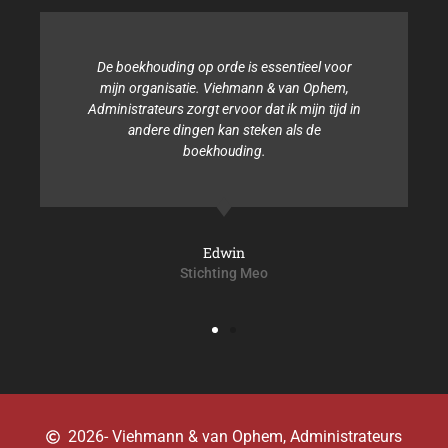
De boekhouding op orde is essentieel voor
Binn
mijn organisatie. Viehmann & van Ophem,
tijd 
Administrateurs zorgt ervoor dat ik mijn tijd in
andere dingen kan steken als de
Admini
boekhouding.
zo
Edwin
Stichting Meo
2026
- Viehmann & van Ophem, Administrateurs