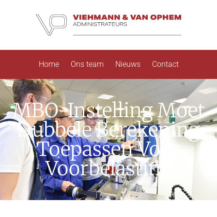
Home
Ons team
Nieuws
Contact
MBO-Instelling Moet
Dubbele Berekening
Toepassen Voor
Voorbelasting