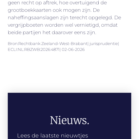
geen recht op aftrek, hoe overtuigend de
grootboekkaarten ook mogen zijn. De
naheffingsaanslagen zijn terecht opgelegd. De
vergrijpboeten worden wel vernietigd, omdat
beide partijen het daarover eens zijn.
Bron:Rechtbank Zeeland-West-Brabant| jurisprudentie|
ECLI:NL:RBZWB:2026:4871| 02-06-2026
Nieuws.
Lees de laatste nieuwtjes