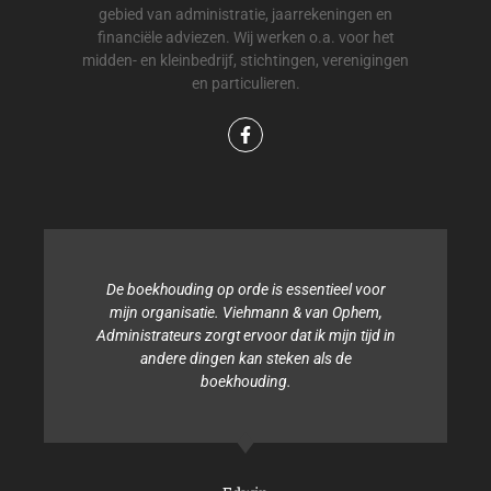
gebied van administratie, jaarrekeningen en
financiële adviezen. Wij werken o.a. voor het
midden- en kleinbedrijf, stichtingen, verenigingen
en particulieren.
De boekhouding op orde is essentieel voor
Binn
mijn organisatie. Viehmann & van Ophem,
tijd 
Administrateurs zorgt ervoor dat ik mijn tijd in
andere dingen kan steken als de
Admini
boekhouding.
zo