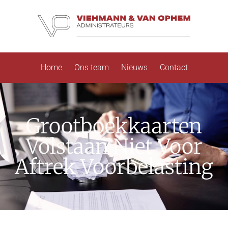
Home
Ons team
Nieuws
Contact
Grootboekkaarten
Volstaan Niet Voor
Aftrek Voorbelasting