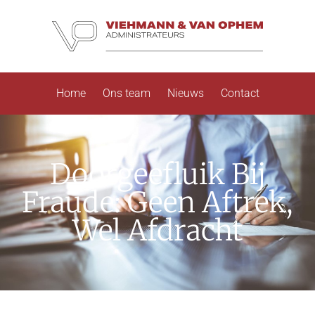
Home
Ons team
Nieuws
Contact
Doorgeefluik Bij
Fraude: Geen Aftrek,
Wel Afdracht