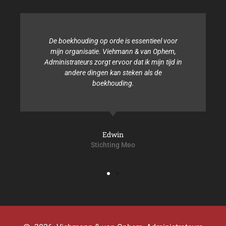
De boekhouding op orde is essentieel voor
mijn organisatie. Viehmann & van Ophem,
Administrateurs zorgt ervoor dat ik mijn tijd in
andere dingen kan steken als de
A
boekhouding.
Edwin
Stichting Meo