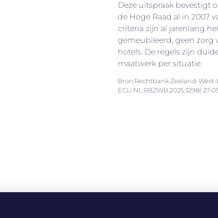
Deze uitspraak bevestigt o
de Hoge Raad al in 2007 va
criteria zijn al jarenlang hel
gemeubileerd, geen zorg v
hotels. De regels zijn duid
maatwerk per situatie.
Bron:Rechtbank Zeeland-West-B
ECLI:NL:RBZWB:2025:3298| 27-0