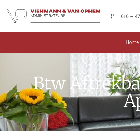
010 – 4
Home
Btw Aftrekba
A