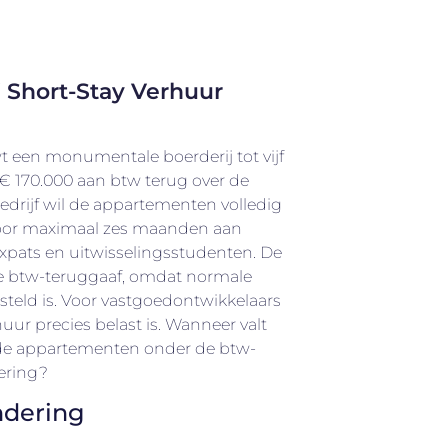
j Short-Stay Verhuur
 een monumentale boerderij tot vijf
€ 170.000 aan btw terug over de
drijf wil de appartementen volledig
oor maximaal zes maanden aan
 expats en uitwisselingsstudenten. De
de btw-teruggaaf, omdat normale
teld is. Voor vastgoedontwikkelaars
uur precies belast is. Wanneer valt
de appartementen onder de btw-
dering?
ndering