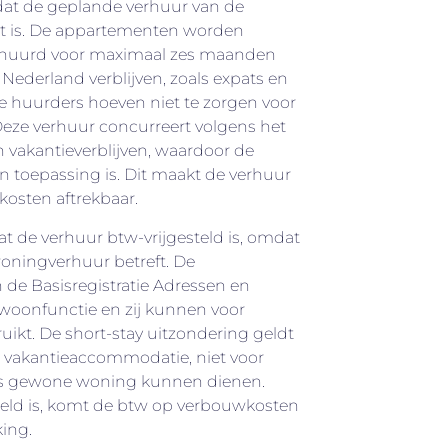
 dat de geplande verhuur van de
t is. De appartementen worden
erhuurd voor maximaal zes maanden
 Nederland verblijven, zoals expats en
e huurders hoeven niet te zorgen voor
Deze verhuur concurreert volgens het
en vakantieverblijven, waardoor de
n toepassing is. Dit maakt de verhuur
osten aftrekbaar.
t de verhuur btw-vrijgesteld is, omdat
oningverhuur betreft. De
de Basisregistratie Adressen en
oonfunctie en zij kunnen voor
ikt. De short-stay uitzondering geldt
en vakantieaccommodatie, niet voor
ls gewone woning kunnen dienen.
teld is, komt de btw op verbouwkosten
king.