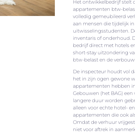
Het ontwikkelbedrijf stelt
appartementen btw-belas
volledig gemeubileerd v
aan mensen die tijdelijk in
uitwisselingsstudenten. D
inventaris of onderhoud. 
bedrijf direct met hotels 
short-stay uitzondering va
btw-belast en de verbouwk
De inspecteur houdt vol da
het in zijn ogen gewone w
appartementen hebben in 
Gebouwen (het BAG) een w
langere duur worden gebru
alleen voor echte hotel- 
appartementen die ook a
Omdat de verhuur vrijges
niet voor aftrek in aanmer