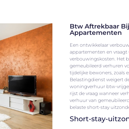
Btw Aftrekbaar Bi
Appartementen
Een ontwikkelaar verbouwt
appartementen en vraagt 
verbouwingskosten. Het be
gemeubileerd verhuren v
tijdelijke bewoners, zoals
Belastingdienst weigert 
woningverhuur btw-vrijges
rijst de vraag wanneer verh
verhuur van gemeubileer
belaste short-stay uitzon
Short-stay-uitzo