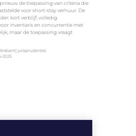
pnieuw de toepassing van criteria die
ststelde voor short-stay verhuur. De
der: kort verblijf, volledig
oor inventaris en concurrentie met
elijk, maar de toepassing vraagt
rabant| jurisprudentie|
5-2025