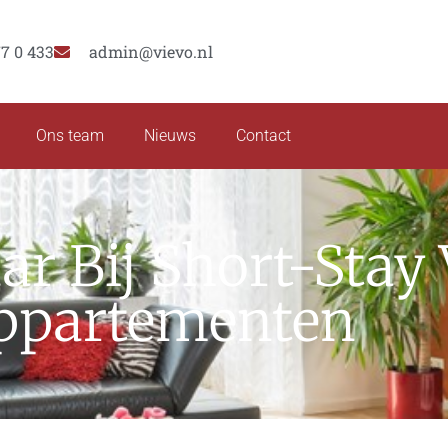
77 0 433
admin@vievo.nl
Ons team
Nieuws
Contact
ar Bij Short-Stay
ppartementen