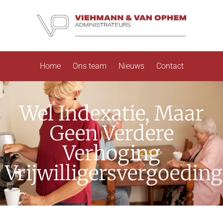
Home
Ons team
Nieuws
Contact
Wel Indexatie, Maar
Geen Verdere
Verhoging
Vrijwilligersvergoeding