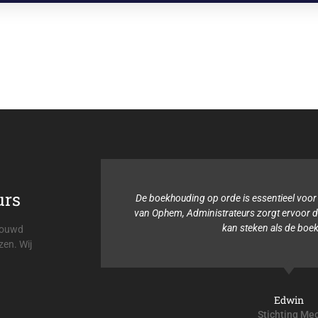
urs
ieel voor mijn organisatie. Viehmann &
Binnen onze 
ervoor dat ik mijn tijd in andere dingen
boekhouding
ls de boekhouding.
altijd be
trouwd
zen. Wij
Edwin
chting Meo