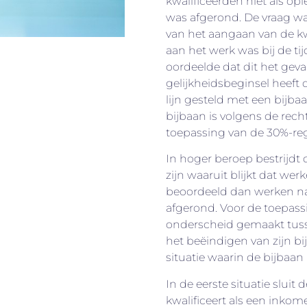
kwalificeerden niet als op
was afgerond. De vraag w
van het aangaan van de k
aan het werk was bij de ti
oordeelde dat dit het gev
gelijkheidsbeginsel heeft 
lijn gesteld met een bijbaa
bijbaan is volgens de re
toepassing van de 30%-reg
In hoger beroep bestrijdt 
zijn waaruit blijkt dat we
beoordeeld dan werken nad
afgerond. Voor de toepass
onderscheid gemaakt tuss
het beëindigen van zijn 
situatie waarin de bijbaan
In de eerste situatie sluit 
kwalificeert als een inko