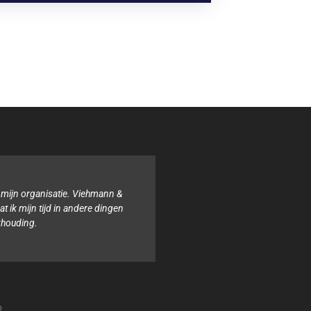
organisatie hebben wij noch de tijd noch de kennis voor de
. Het team van Viehmann & van Ophem, Administrateurs is
hulpzaam en samen zorgen zij ervoor dat alles geregeld is.
Isabel
Stichting Sterke lach