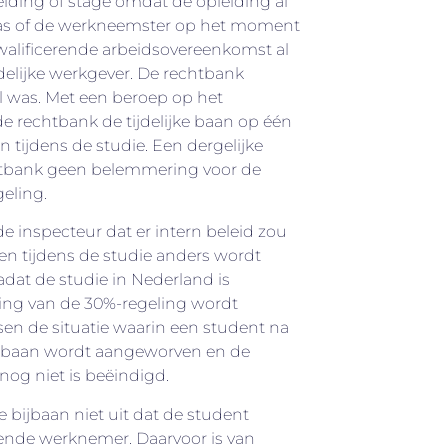
leiding of stage omdat de opleiding al
as of de werkneemster op het moment
walificerende arbeidsovereenkomst al
jdelijke werkgever. De rechtbank
al was. Met een beroep op het
de rechtbank de tijdelijke baan op één
n tijdens de studie. Een dergelijke
chtbank geen belemmering voor de
eling.
de inspecteur dat er intern beleid zou
rken tijdens de studie anders wordt
at de studie in Nederland is
ing van de 30%-regeling wordt
en de situatie waarin een student na
bijbaan wordt aangeworven en de
 nog niet is beëindigd.
de bijbaan niet uit dat de student
mende werknemer. Daarvoor is van