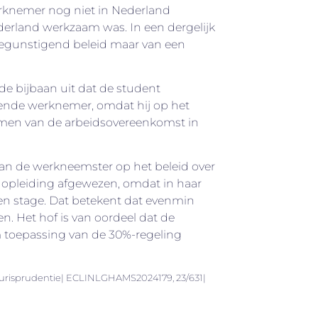
rknemer nog niet in Nederland
erland werkzaam was. In een dergelijk
begunstigend beleid maar van een
 de bijbaan uit dat de student
mende werknemer, omdat hij op het
men van de arbeidsovereenkomst in
van de werkneemster op het beleid over
e opleiding afgewezen, omdat in haar
een stage. Dat betekent dat evenmin
len. Het hof is van oordeel dat de
m toepassing van de 30%-regeling
urisprudentie| ECLINLGHAMS2024179, 23/631|