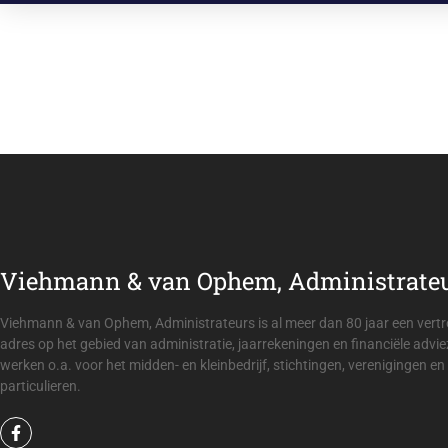
Viehmann & van Ophem, Administrate
 de kennis voor de
De boekhouding op orde is essent
dministrateurs is
van Ophem, Administrateurs zorgt 
les geregeld is.
kan steken a
Viehmann & van Ophem, Administrateurs is al meer dan 80 jaar een ver
adres op het gebied van administratie, jaarrekeningen en financiële advie
werken o.a. voor het midden- en kleinbedrijf, stichtingen, verenigingen en
particulieren.
Sti