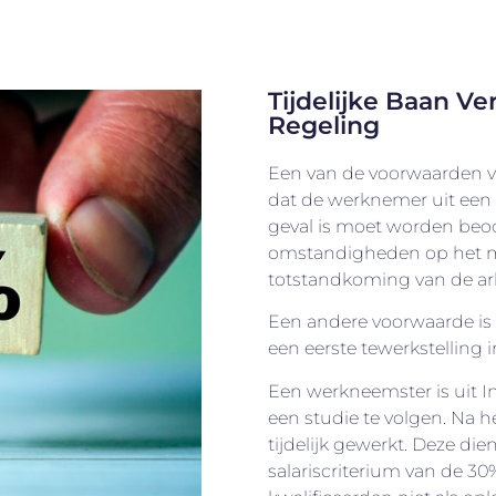
Tijdelijke Baan V
Regeling
Een van de voorwaarden vo
dat de werknemer uit een 
geval is moet worden beoo
omstandigheden op het m
totstandkoming van de a
Een andere voorwaarde is 
een eerste tewerkstelling 
Een werkneemster is uit 
een studie te volgen. Na h
tijdelijk gewerkt. Deze di
salariscriterium van de 