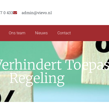
77 0 433
admin@vievo.nl
Ons team
Nieuws
Contact
 Verhindert Toep
Regeling