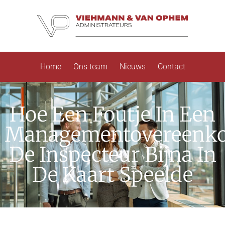
Home
Ons team
Nieuws
Contact
Hoe Een Foutje In Een
Managementovereenk
De Inspecteur Bijna In
De Kaart Speelde