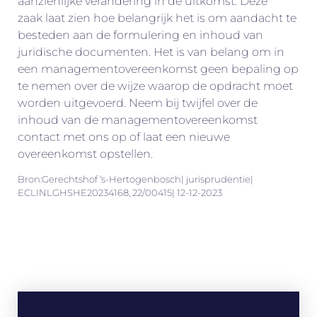
aanzienlijke verandering in de uitkomst. Deze
zaak laat zien hoe belangrijk het is om aandacht te
besteden aan de formulering en inhoud van
juridische documenten. Het is van belang om in
een managementovereenkomst geen bepaling op
te nemen over de wijze waarop de opdracht moet
worden uitgevoerd. Neem bij twijfel over de
inhoud van de managementovereenkomst
contact met ons op of laat een nieuwe
overeenkomst opstellen.
Bron:Gerechtshof ‘s-Hertogenbosch| jurisprudentie|
ECLINLGHSHE20234168, 22/00415| 12-12-2023