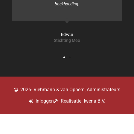
boekhouding.
zo
Edwin
Stichting Meo
2026
- Viehmann & van Ophem, Administrateurs
Inloggen
Realisatie: Iwena B.V.