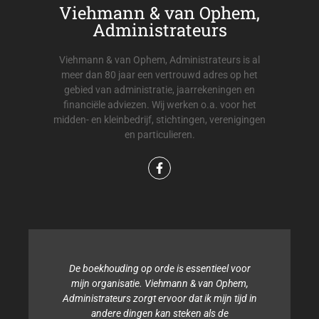
Viehmann & van Ophem,
Administrateurs
Viehmann & van Ophem, Administrateurs is al
meer dan 80 jaar een vertrouwd adres op het
gebied van administratie, jaarrekeningen en
financiële adviezen. Wij werken o.a. voor het
midden- en kleinbedrijf, stichtingen, verenigingen
en particulieren.
De boekhouding op orde is essentieel voor
Binn
mijn organisatie. Viehmann & van Ophem,
tijd 
Administrateurs zorgt ervoor dat ik mijn tijd in
andere dingen kan steken als de
Admini