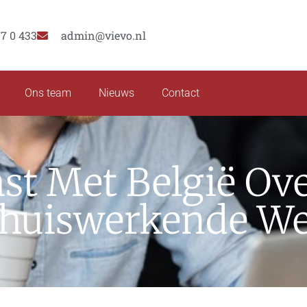
77 0 433
admin@vievo.nl
Ons team
Nieuws
Contact
t Met België Ove
 Thuiswerkende W