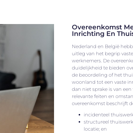
Overeenkomst Met
Inrichting En Th
Nederland en België hebb
uitleg van het begrip vast
werknemers. De overeenk
duidelijkheid te bieden ov
de beoordeling of het th
woonland tot een vaste inr
dan niet sprake is van een 
relevante feiten en omsta
overeenkomst beschrijft d
incidenteel thuiswer
structureel thuiswer
locatie; en