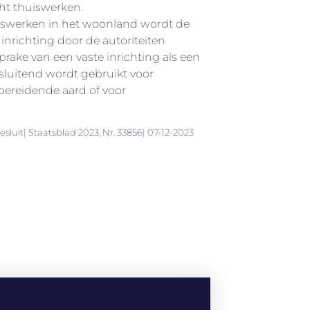
cht thuiswerken.
uiswerken in het woonland wordt de
inrichting door de autoriteiten
prake van een vaste inrichting als een
itsluitend wordt gebruikt voor
ereidende aard of voor
sluit| Staatsblad 2023, Nr. 33856| 07-12-2023