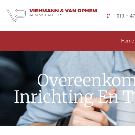
010 – 4
Home
Overeenkoms
Inrichting En