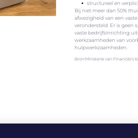
structureel en verpli
Bij niet meer dan 50% th
afwezigheid van een vaste 
verondersteld. Er is geen s
vaste bedrijfsinrichting u
werkzaamheden van voorb
hulpwerkzaamheden.
Bron:Ministerie van Financiën| be