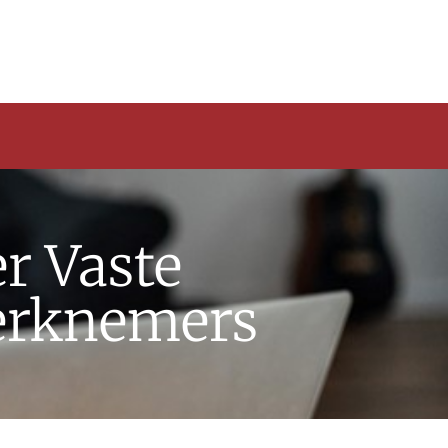
r Vaste
erknemers