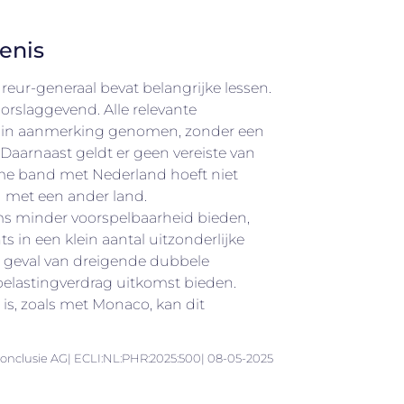
enis
eur-generaal bevat belangrijke lessen.
oorslaggevend. Alle relevante
in aanmerking genomen, zonder een
Daarnaast geldt er geen vereiste van
ame band met Nederland hoeft niet
nd met een ander land.
 minder voorspelbaarheid bieden,
chts in een klein aantal uitzonderlijke
n geval van dreigende dubbele
belastingverdrag uitkomst bieden.
 is, zoals met Monaco, kan dit
Conclusie AG| ECLI:NL:PHR:2025:500| 08-05-2025