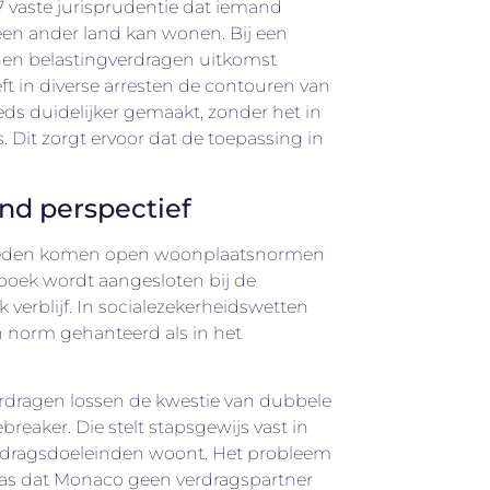
7 vaste jurisprudentie dat iemand
 een ander land kan wonen. Bij een
en belastingverdragen uitkomst
t in diverse arresten de contouren van
ds duidelijker gemaakt, zonder het in
. Dit zorgt ervoor dat de toepassing in
nd perspectief
bieden komen open woonplaatsnormen
tboek wordt aangesloten bij de
 verblijf. In socialezekerheidswetten
n norm gehanteerd als in het
erdragen lossen de kwestie van dubbele
reaker. Die stelt stapsgewijs vast in
rdragsdoeleinden woont. Het probleem
was dat Monaco geen verdragspartner