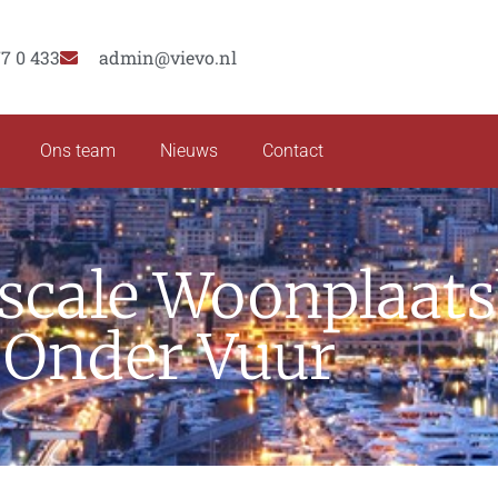
77 0 433
admin@vievo.nl
Ons team
Nieuws
Contact
scale Woonplaats
Onder Vuur