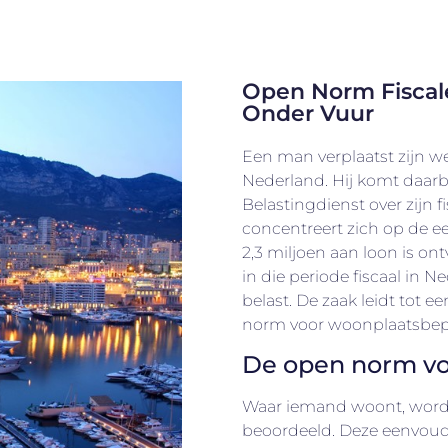
Open Norm Fiscal
Onder Vuur
Een man verplaatst zijn
Nederland. Hij komt daarbi
Belastingdienst over zijn f
concentreert zich op de e
2,3 miljoen aan loon is o
in die periode fiscaal in N
belast. De zaak leidt tot e
norm voor woonplaatsbepa
De open norm vo
Waar iemand woont, word
beoordeeld. Deze eenvoudi