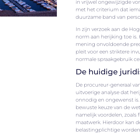
in vrijwel ongewijzigde vo
met het criterium dat iem
duurzame band van persoo
In zijn verzoek aan de H
norm aan herijking toe is.
mening onvoldoende preci
pleit voor een striktere in
normale spraakgebruik cent
De huidige juridi
De procureur-generaal va
uitvoerige analyse dat he
onnodig en ongewenst is. 
bewuste keuze van de wet
namelijk voordelen, zoals f
maatwerk. Hierdoor kan de 
belastingplichtige word