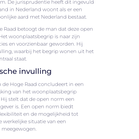
rm. De jurisprudentie heeft dit ingevuld
and in Nederland woont als er een
nlijke aard met Nederland bestaat.
oge Raad betoogt de man dat deze open
 Het woonplaatsbegrip is naar zijn
es en voorzienbaar geworden. Hij
vulling, waarbij het begrip wonen uit het
raal staat.
sche invulling
n de Hoge Raad concludeert in een
rijking van het woonplaatsbegrip
Hij stelt dat de open norm een
gever is. Een open norm biedt
lexibiliteit en de mogelijkheid tot
werkelijke situatie van een
en meegewogen.