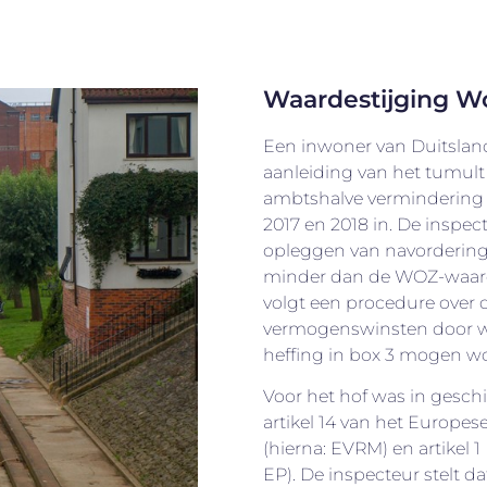
Waardestijging Wo
Een inwoner van Duitslan
aanleiding van het tumult 
ambtshalve vermindering 
2017 en 2018 in. De inspec
opleggen van navorderin
minder dan de WOZ-waard
volgt een procedure over 
vermogenswinsten door wa
heffing in box 3 mogen w
Voor het hof was in geschil
artikel 14 van het Europe
(hierna: EVRM) en artikel 1
EP). De inspecteur stelt 