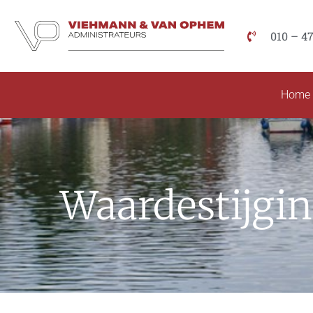
010 – 4
Home
Waardestijgin