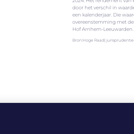
2024. Het rendement van
door het verschil in waard
een kalenderjaar. Die wa
overeenstemming met de 
Hof Arnhem-Leeuwarden.
Bron:Hoge Raad| jurisprudentie