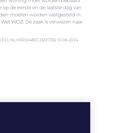
 een woning moet worden bepaald
e op de eerste en de laatste dag van
arden moeten worden vastgesteld in
Wet WOZ. De zaak is verwezen naar
| ECLINLHR2024857, 23/01736| 13-06-2024