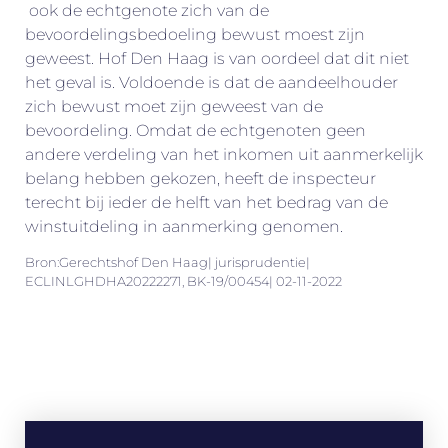
ook de echtgenote zich van de
bevoordelingsbedoeling bewust moest zijn
geweest. Hof Den Haag is van oordeel dat dit niet
het geval is. Voldoende is dat de aandeelhouder
zich bewust moet zijn geweest van de
bevoordeling. Omdat de echtgenoten geen
andere verdeling van het inkomen uit aanmerkelijk
belang hebben gekozen, heeft de inspecteur
terecht bij ieder de helft van het bedrag van de
winstuitdeling in aanmerking genomen.
Bron:Gerechtshof Den Haag| jurisprudentie|
ECLINLGHDHA20222271, BK-19/00454| 02-11-2022