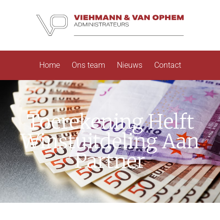
Home
Ons team
Nieuws
Contact
Toerekening Helft
Winstuitdeling Aan
Partner