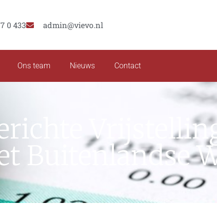
77 0 433
admin@vievo.nl
Ons team
Nieuws
Contact
richte Vrijstelli
t Buitenlandse W