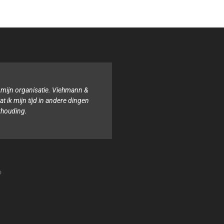
 mijn organisatie. Viehmann &
Binnen onze organisat
 ik mijn tijd in andere dingen
boekhouding. Het tea
khouding.
altijd behulpzaam e
o