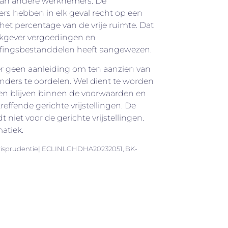
dan andere werknemers. De
 hebben in elk geval recht op een
an het percentage van de vrije ruimte. Dat
rkgever vergoedingen en
effingsbestanddelen heeft aangewezen.
r geen aanleiding om ten aanzien van
 anders te oordelen. Wel dient te worden
en blijven binnen de voorwaarden en
ffende gerichte vrijstellingen. De
t niet voor de gerichte vrijstellingen.
matiek.
urisprudentie| ECLINLGHDHA20232051, BK-