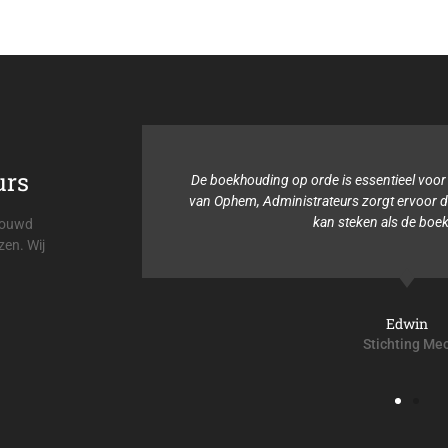
urs
s voor de
De boekhouding op orde is essentieel voor
teurs is
van Ophem, Administrateurs zorgt ervoor dat
ld is.
kan steken als de boe
trouwd
zen. Wij
Edwin
Stichting Me