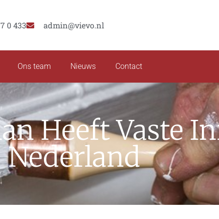
77 0 433
admin@vievo.nl
Ons team
Nieuws
Contact
an Heeft Vaste In
Nederland