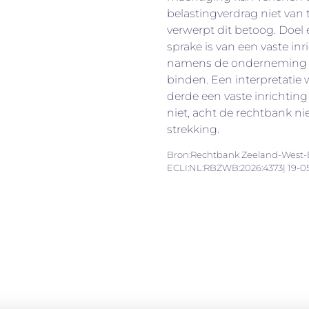
belastingverdrag niet van 
verwerpt dit betoog. Doel 
sprake is van een vaste i
namens de onderneming 
binden. Een interpretatie
derde een vaste inrichtin
niet, acht de rechtbank n
strekking.
Bron:Rechtbank Zeeland-West-B
ECLI:NL:RBZWB:2026:4373| 19-0