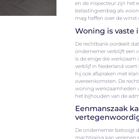
en de inspecteur zijn het 
belastingverdrag als woonl
mag heffen over de winst 
Woning is vaste 
De rechtbank oordeelt da
ondernemer verblijft een 
is de enige die werkzaam i
verblijf in Nederland voert 
hij ook afspraken met klant
overeenkomsten. De recht
woning werkzaamheden wor
het bijhouden van de admi
Eenmanszaak kan
vertegenwoordi
De ondernemer betoogt d
machtiging kan verlenen en