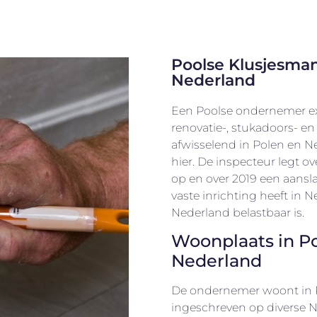
Poolse Klusjesman 
Nederland
Een Poolse ondernemer expl
renovatie-, stukadoors- en 
afwisselend in Polen en N
hier. De inspecteur legt 
op en over 2019 een aansl
vaste inrichting heeft in 
Nederland belastbaar is.
Woonplaats in P
Nederland
De ondernemer woont in P
ingeschreven op diverse 