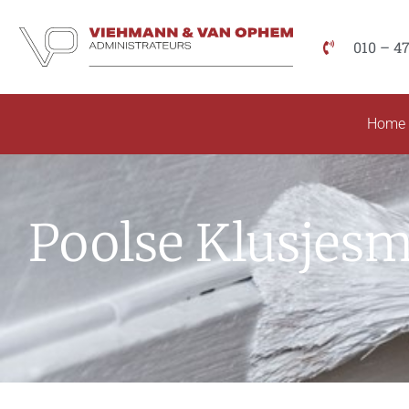
010 – 4
Home
Poolse Klusjesm