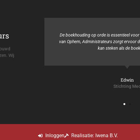
urs
ssentieel voor mijn organisatie. Viehmann &
Binnen 
orgt ervoor dat ik mijn tijd in andere dingen
boekho
ken als de boekhouding.
alti
trouwd
zen. Wij
Edwin
Stichting Meo
Inloggen
Realisatie: Iwena B.V.