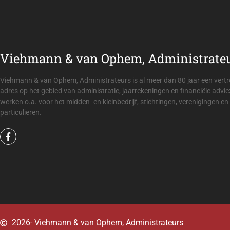
Viehmann & van Ophem, Administrate
 noch de kennis voor de
De boekhouding op orde is e
em, Administrateurs is
van Ophem, Administrateurs z
at alles geregeld is.
kan ste
Viehmann & van Ophem, Administrateurs is al meer dan 80 jaar een ver
adres op het gebied van administratie, jaarrekeningen en financiële advie
werken o.a. voor het midden- en kleinbedrijf, stichtingen, verenigingen en
particulieren.
2026
- Viehmann & van Ophem, Administrateurs