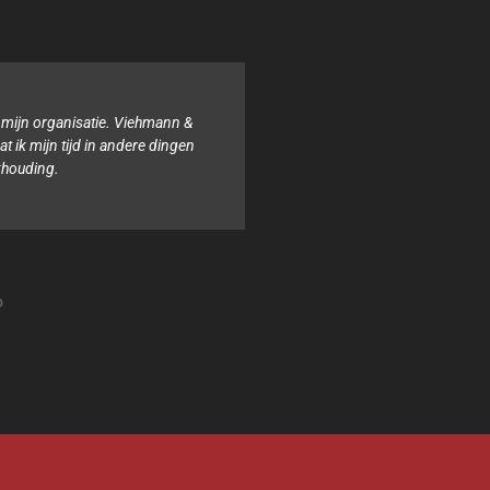
onze organisatie hebben wij noch de tijd noch de kennis voor de
uding. Het team van Viehmann & van Ophem, Administrateurs is
jd behulpzaam en samen zorgen zij ervoor dat alles geregeld is.
Isabel
Stichting Sterke lach