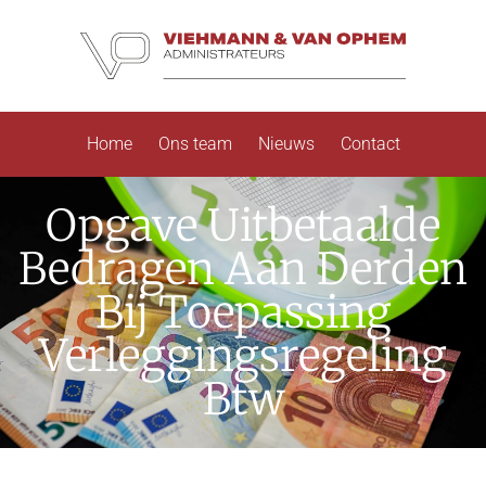
Home
Ons team
Nieuws
Contact
Opgave Uitbetaalde
Bedragen Aan Derden
Bij Toepassing
Verleggingsregeling
Btw