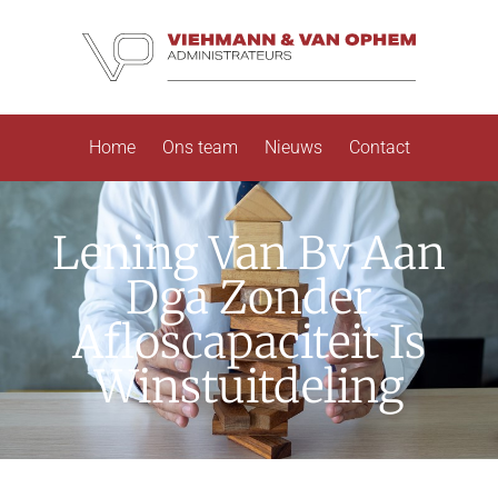
Home
Ons team
Nieuws
Contact
Lening Van Bv Aan
Dga Zonder
Afloscapaciteit Is
Winstuitdeling