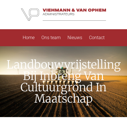
Home
Ons team
Nieuws
Contact
Landbouwvrijstelling
Bij Inbreng Van
Cultuurgrond In
Maatschap