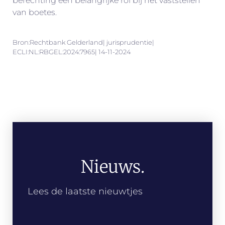
berechting een belangrijke rol bij het vaststellen
van boetes.
Bron:Rechtbank Gelderland| jurisprudentie|
ECLI:NL:RBGEL:2024:7965| 14-11-2024
Nieuws.
Lees de laatste nieuwtjes