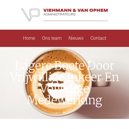
Home
Ons team
Nieuws
Contact
Lagere Boete Door
Vrijwillige Inkeer En
Volledige
Medewerking