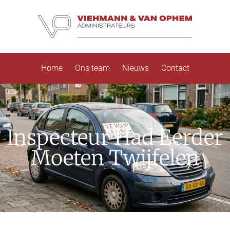
Home
Ons team
Nieuws
Contact
Inspecteur Had Eerder
Moeten Twijfelen