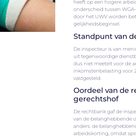
heeft op een hogere arbei
onderscheid tussen WGA-ui
door het UWV worden betaa
gelijkheidsbeginsel.
Standpunt van d
De inspecteur is van meni
uit tegenwoordige dienst
dus niet meetelt voor de a
inkomstenbelasting voor 
vastgesteld.
Oordeel van de r
gerechtshof
De rechtbank gaf de inspec
van de belanghebbende on
anders: de belanghebbend
arbeidskorting, omdat spr