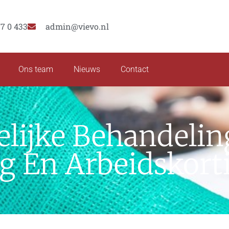
77 0 433
admin@vievo.nl
Ons team
Nieuws
Contact
lijke Behandelin
ng En Arbeidskort