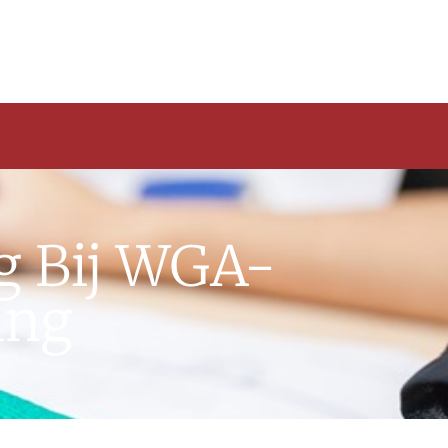
g Bij WGA-
ing