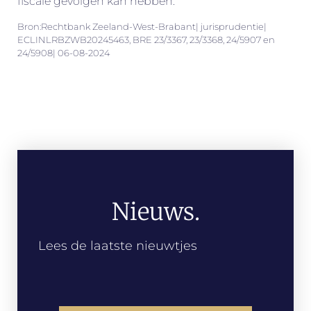
fiscale gevolgen kan hebben.
Bron:Rechtbank Zeeland-West-Brabant| jurisprudentie|
ECLINLRBZWB20245463, BRE 23/3367, 23/3368, 24/5907 en
24/5908| 06-08-2024
Nieuws.
Lees de laatste nieuwtjes