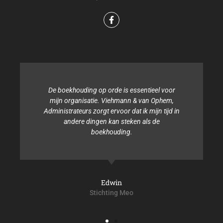
De boekhouding op orde is essentieel voor
mijn organisatie. Viehmann & van Ophem,
Administrateurs zorgt ervoor dat ik mijn tijd in
andere dingen kan steken als de
A
boekhouding.
Edwin
Stichting Meo