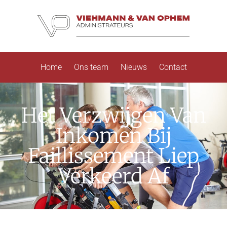
Home
Ons team
Nieuws
Contact
Het Verzwijgen Van
Inkomen Bij
Faillissement Liep
Verkeerd Af