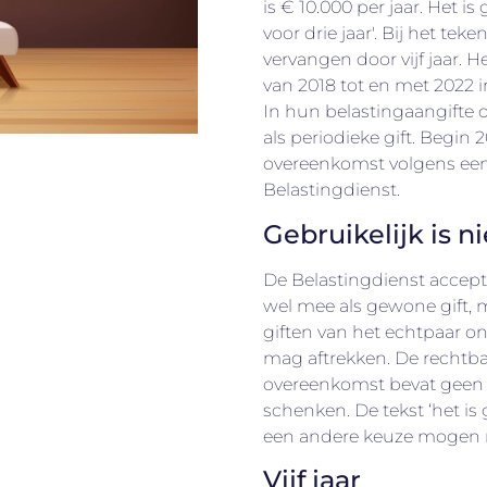
is € 10.000 per jaar. Het is
voor drie jaar'. Bij het te
vervangen door vijf jaar. H
van 2018 tot en met 2022
In hun belastingaangifte 
als periodieke gift. Begin
overeenkomst volgens een
Belastingdienst.
Gebruikelijk is ni
De Belastingdienst accepte
wel mee als gewone gift, m
giften van het echtpaar o
mag aftrekken. De rechtban
overeenkomst bevat geen ec
schenken. De tekst ‘het is 
een andere keuze mogen mak
Vijf jaar