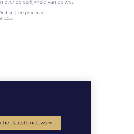
over de eerlijkheid van de wet.
rabant| jurisprudentie|
9-2025
k het laatste nieuws