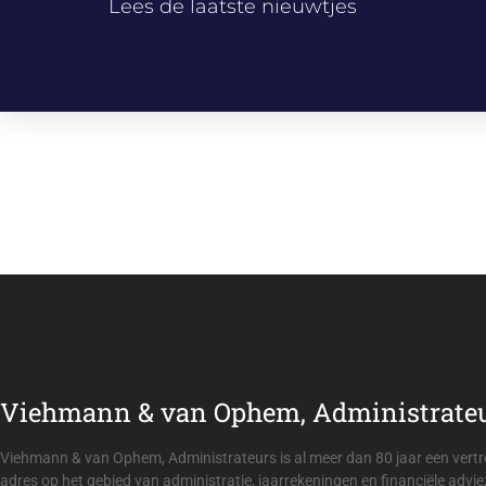
Lees de laatste nieuwtjes
Viehmann & van Ophem, Administrate
och de tijd noch de kennis voor de
De boekhouding o
 & van Ophem, Administrateurs is
van Ophem, Admini
zij ervoor dat alles geregeld is.
Viehmann & van Ophem, Administrateurs is al meer dan 80 jaar een ver
adres op het gebied van administratie, jaarrekeningen en financiële advie