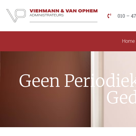
010 – 4
Home
Geen Periodie
Ged