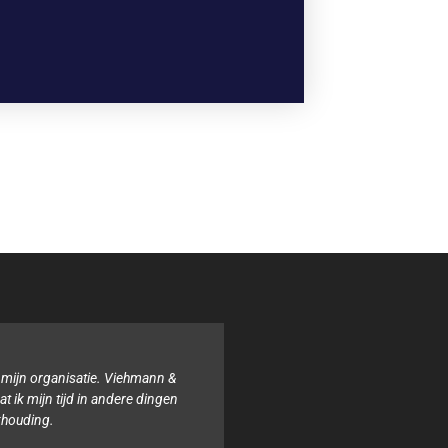
Binnen onze organisatie hebben wij noch de tijd noch de kennis voor d
boekhouding. Het team van Viehmann & van Ophem, Administrateurs i
altijd behulpzaam en samen zorgen zij ervoor dat alles geregeld is.