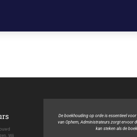
urs
p orde is essentieel voor mijn organisatie. Viehmann &
strateurs zorgt ervoor dat ik mijn tijd in andere dingen
kan steken als de boekhouding.
trouwd
zen. Wij