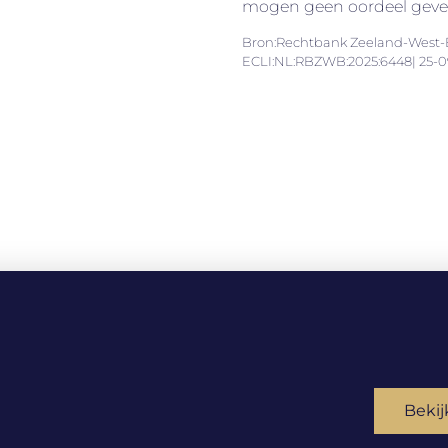
mogen geen oordeel geven 
Bron:Rechtbank Zeeland-West-B
ECLI:NL:RBZWB:2025:6448| 25-0
Bekij