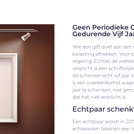
Geen Periodieke 
Gedurende Vijf Ja
Wie een gift doet aan een
belasting aftrekken. Voor 
regeling. Echter, de wetteli
verplicht is een schriftelij
de schenker echt vijf jaar
is een overeenkomst waarin 
jaar te schenken, niet gen
dat het niet verplicht is.
Echtpaar schen
Een echtpaar wordt in 2
echtelieden tekenen een o