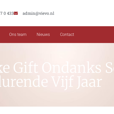
77 0 433
admin@vievo.nl
Ons team
Nieuws
Contact
ke Gift Ondanks 
urende Vijf Jaar