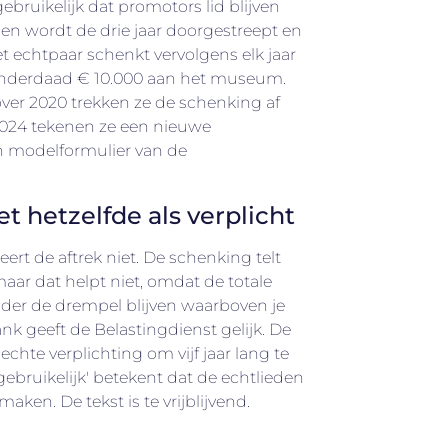
 gebruikelijk dat promotors lid blijven
kenen wordt de drie jaar doorgestreept en
et echtpaar schenkt vervolgens elk jaar
 inderdaad € 10.000 aan het museum.
over 2020 trekken ze de schenking af
 2024 tekenen ze een nieuwe
 modelformulier van de
et hetzelfde als verplicht
ert de aftrek niet. De schenking telt
aar dat helpt niet, omdat de totale
nder de drempel blijven waarboven je
k geeft de Belastingdienst gelijk. De
hte verplichting om vijf jaar lang te
gebruikelijk' betekent dat de echtlieden
en. De tekst is te vrijblijvend.