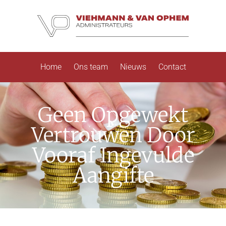
Home
Ons team
Nieuws
Contact
Geen Opgewekt
Vertrouwen Door
Vooraf Ingevulde
Aangifte