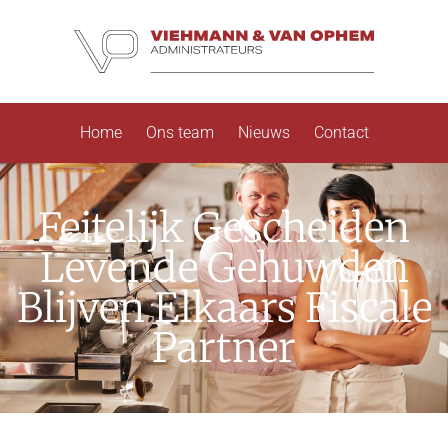
Home
Ons team
Nieuws
Contact
Feitelijk Gescheiden
Levende Gehuwden
Blijven Elkaars Fiscale
Partner