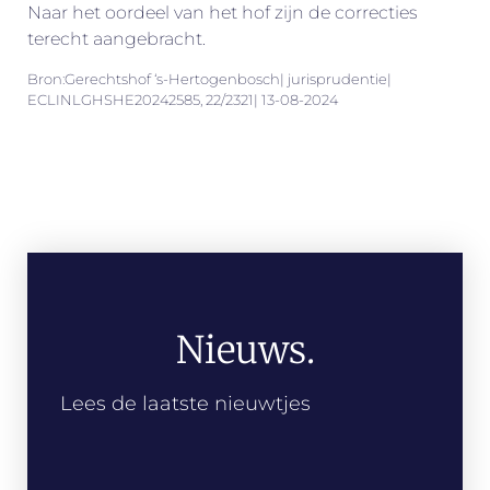
Naar het oordeel van het hof zijn de correcties
terecht aangebracht.
Bron:Gerechtshof ‘s-Hertogenbosch| jurisprudentie|
ECLINLGHSHE20242585, 22/2321| 13-08-2024
Nieuws.
Lees de laatste nieuwtjes