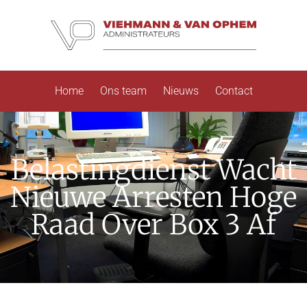
Home
Ons team
Nieuws
Contact
Belastingdienst Wacht
Nieuwe Arresten Hoge
Raad Over Box 3 Af