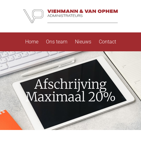
Home
Ons team
Nieuws
Contact
Afschrijving
Maximaal 20%