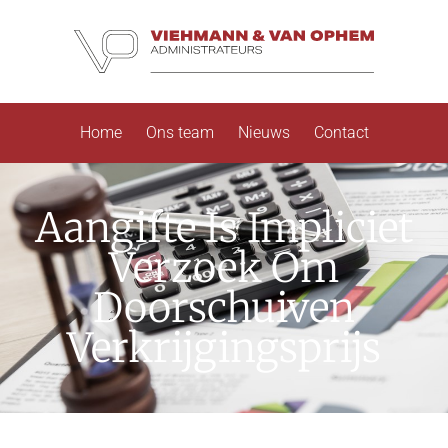
Home
Ons team
Nieuws
Contact
Aangifte Is Impliciet
Verzoek Om
Doorschuiven
Verkrijgingsprijs