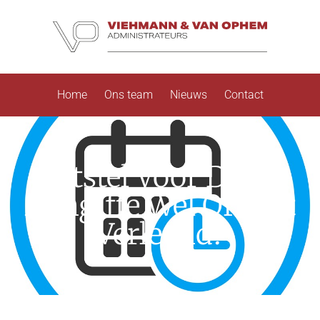
Home
Ons team
Nieuws
Contact
Uitstel Voor Doen
Aangifte Wel Of Niet
Verleend?