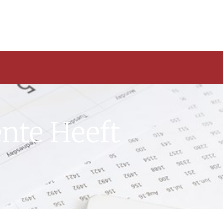
nte Heeft
g