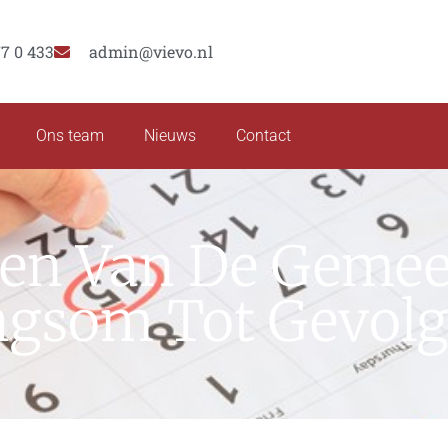
77 0 433
admin@vievo.nl
Ons team
Nieuws
Contact
ren Van De Gemee
gsom Tot Gevol