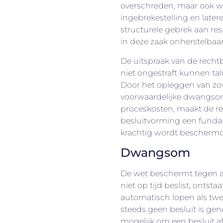
overschreden, maar ook w
ingebrekestelling en later
structurele gebrek aan re
in deze zaak onherstelbaar
De uitspraak van de recht
niet ongestraft kunnen t
Door het opleggen van zo
voorwaardelijke dwangsom
proceskosten, maakt de re
besluitvorming een fundam
krachtig wordt beschermd
Dwangsom
De wet beschermt tegen am
niet op tijd beslist, onts
automatisch lopen als tw
steeds geen besluit is ge
mogelijk om een besluit af