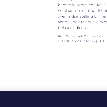
beroep in te stellen. Het 
Verklaart de rechtbank h
overheidsinstelling binne
aanpak geldt voor alle ove
Belastingdienst.
Bron:Rechtbank Zeeland-West-B
ECLI:NL:RBZWB:2025:658| 06-02