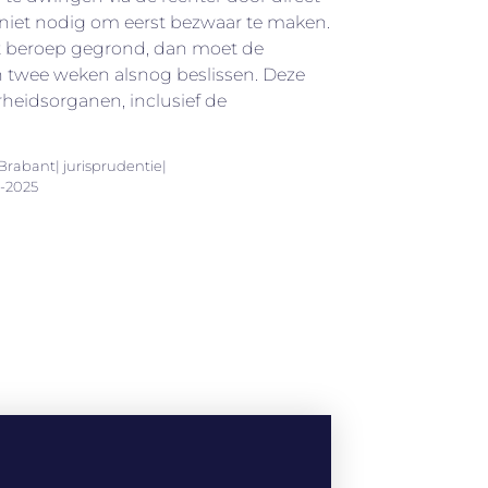
is niet nodig om eerst bezwaar te maken.
et beroep gegrond, dan moet de
n twee weken alsnog beslissen. Deze
rheidsorganen, inclusief de
rabant| jurisprudentie|
-2025