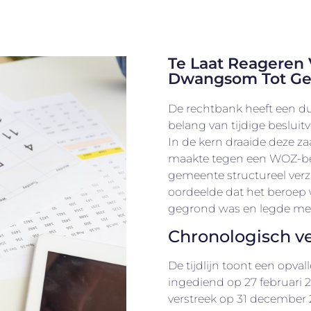
Te Laat Reageren
Dwangsom Tot Ge
De rechtbank heeft een du
belang van tijdige besluit
In de kern draaide deze z
maakte tegen een WOZ-be
gemeente structureel ver
oordeelde dat het beroep w
gegrond was en legde m
Chronologisch v
De tijdlijn toont een opva
ingediend op 27 februari 2
verstreek op 31 december