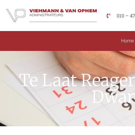
010 – 4
Home
Te Laat Reage
Dwan